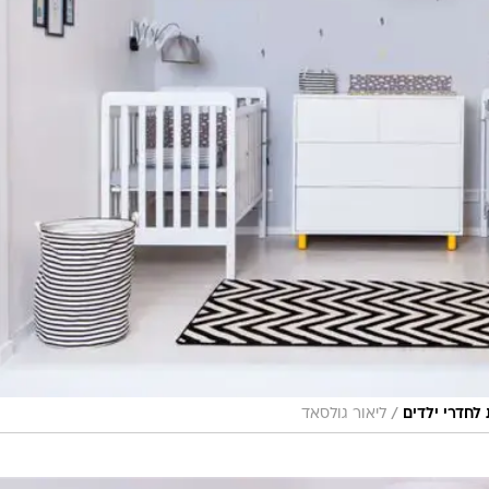
/
 לחדרי ילדים
ליאור גולסאד