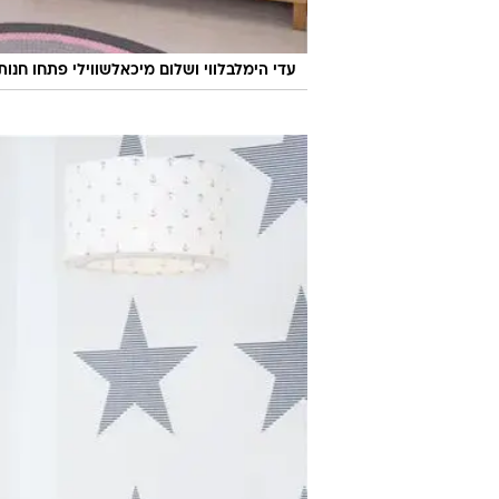
עדי הימלבלווי ושלום מיכאלשווילי פתחו חנות