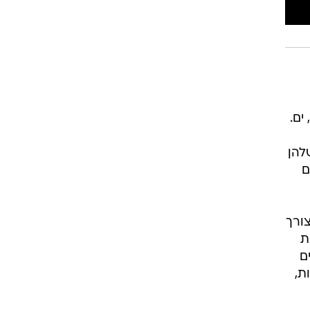
ים.
להן
ם
ורך
ת
גים
ת,