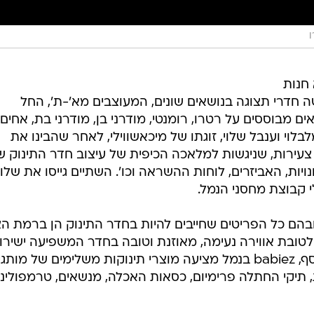
ו
חנות
ה חדרי תצוגה בנושאים שונים, המעוצבים מא'-ת', החל
 מבוססים על רטרו, רומנטי, מודרני בן, מודרני בת, אחים, 
לוי וענבל שלוי, זוגתו של מיכאשווילי, לאחר שהבינו את
עירות, שניגשות למלאכה הכיפית של עיצוב חדר התינוק ש
ויות, האביזרים, לוחות ההשראה וכו'. השתיים גייסו את שלו
י קבוצת מחסני הנמל.
בהם כל הפריטים שחייבים להיות בחדר התינוק הן ברמת הצ
 לטובת אווירה נעימה, מאוזנת וטובה בחדר המשפיעה ישירו
על מצב רוחם של התינוק והוריו. בנוסף, babiez בנמל מציעה מוצרי תינוקות משלימים של מות
, תיקי החתלה פרימיום, כסאות האכלה, מנשאים, טרמפולינו