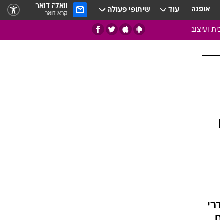
וואלה דואר
אופנה
עוד
שיתופי פעולה
קרא דואר
ית ועיצוב
אמנות
ם
בות
ו
מדורים
צרכנות
חדר משלהם
עשה זאת בעצמך
מוזאיקה
עבודות נייר
תיק עבודות
רי
בית חכם
ם