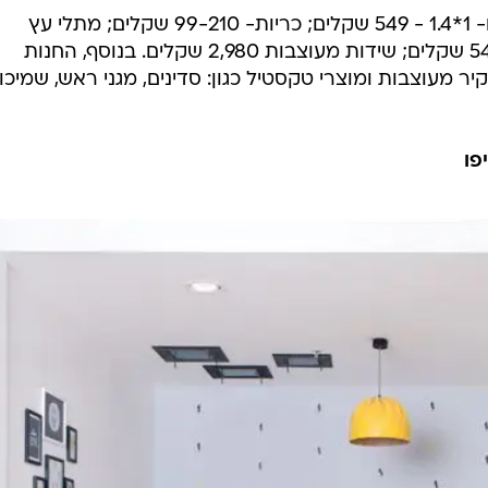
מחירים לדוגמה: שטיחי וינל מודפסים- 1*1.4 - 549 שקלים; כריות- 99-210 שקלים; מתלי עץ
מעוצבים- 89 שקלים לזוג; אוהל - 549 שקלים; שידות מעוצבות 2,980 שקלים. בנוסף, החנות
ר מעוצבות ומוצרי טקסטיל כגון: סדינים, מגני ראש, שמיכו