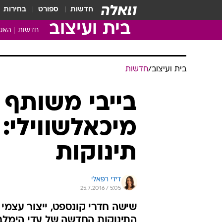
חדשות
ספורט
בחירות
בית ועיצוב
חדשות
האקד
בית ועיצוב
/
חדשות
בייבי משותף 
מיכאלשווילי:
תינוקות
דידי רפאלי
25.7.2016 / 5:05
שישה חדרי קונספט, ייצור עצמי
התינוקות החדשה של עדי הימלבל