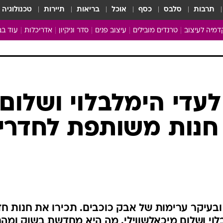
תרבות
סלבס
כסף
אוכל
בריאות
תיירות
טכנולוגיה
מיה לעיצוב
טרנדים מובילים
עיצוב פנים
סדר וניקיון
אדריכלות
עוד בב
מבריקים ונהנים
עיצוב ו
ניחוחות של בית
צרכנות
פותחים שנה נקייה
משפצי
טיפים של ניקיון
כל הכת
לעדי הימלבלוי ושלום
מדריך הניקיון
כתבו לנ
 חנות משותפת לחדרי
Baby Care
ארכיון 
מכבסים תולים
 ובעיקר ערימות של אבק כוכבים. תכירו את חנות חד
וי ושלום מיכאלשווילי. מה היא מחדשת בשוק ומה