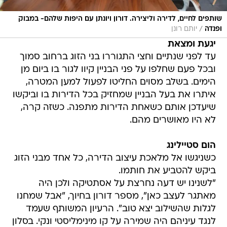
שותפים לחיים, לדירה וליצירה. דורון ויונתן עם היפות שלהם- במבוק
/
ופנדה
יותם רונן
יגעת ומצאת
עד לפני שנתיים וחצי התגוררו בני הזוג ברחוב סמוך
ובכל פעם שחלפו על פני הבניין קיוו לגור בו ביום מן
הימים. בשלב מסוים החליטו לפעול למען המטרה,
איתרו את בעל הבניין שמחזיק בכל הדירות בו וביקשו
שיעדכן אותם כשאחת הדירות מתפנה. כשזה קרה,
לא היו מאושרים מהם.
הום סטיילינג
כשניגשו אל מלאכת עיצוב הדירה, כל אחד מבני הזוג
ביקש להטביע את חותמו.
"לשנינו יש דעה נחרצת על אסתטיקה ולכן היה
מאתגר לעצב כאן", מספר דורון בחיוך, "אבל שמחנו
לגלות שהשילוב יצא טוב". הרעיון המשותף שעמד
לנגד עיניהם היה שמירה על קו מינימליסטי ונקי. בסלון