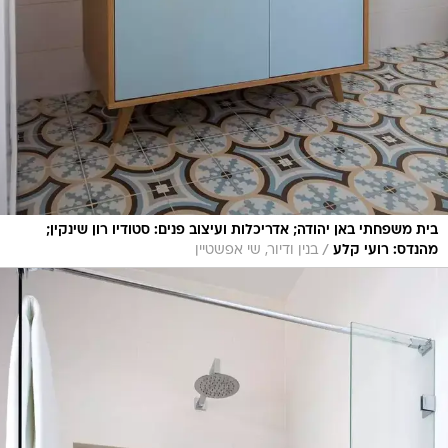
בית משפחתי באן יהודה; אדריכלות ועיצוב פנים: סטודיו רון שינקין;
/
מהנדס: רועי קלע
בנין ודיור, שי אפשטיין