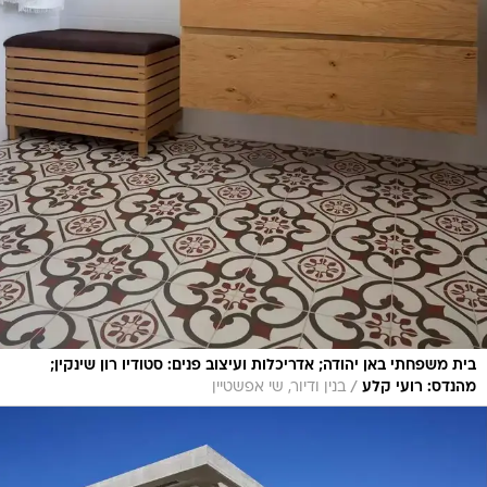
בית משפחתי באן יהודה; אדריכלות ועיצוב פנים: סטודיו רון שינקין;
/
מהנדס: רועי קלע
בנין ודיור, שי אפשטיין