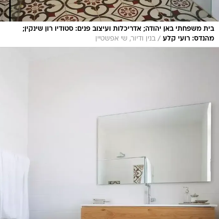
בית משפחתי באן יהודה; אדריכלות ועיצוב פנים: סטודיו רון שינקין;
/
מהנדס: רועי קלע
בנין ודיור, שי אפשטיין