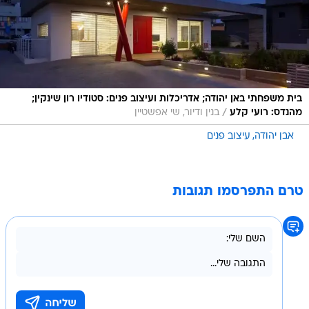
בית משפחתי באן יהודה; אדריכלות ועיצוב פנים: סטודיו רון שינקין;
/
מהנדס: רועי קלע
בנין ודיור, שי אפשטיין
אבן יהודה
עיצוב פנים
טרם התפרסמו תגובות