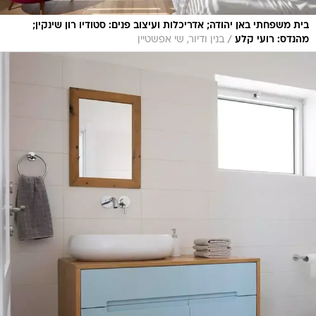
בית משפחתי באן יהודה; אדריכלות ועיצוב פנים: סטודיו רון שינקין;
/
מהנדס: רועי קלע
בנין ודיור, שי אפשטיין