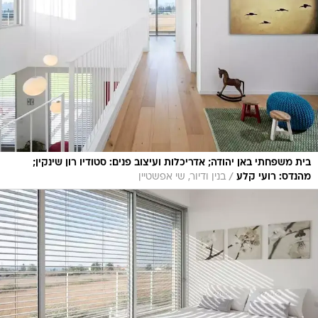
בית משפחתי באן יהודה; אדריכלות ועיצוב פנים: סטודיו רון שינקין;
/
מהנדס: רועי קלע
בנין ודיור, שי אפשטיין