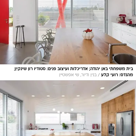
בית משפחתי באן יהודה; אדריכלות ועיצוב פנים: סטודיו רון שינקין;
/
מהנדס: רועי קלע
בנין ודיור, שי אפשטיין