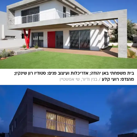
בית משפחתי באן יהודה; אדריכלות ועיצוב פנים: סטודיו רון שינקין;
/
מהנדס: רועי קלע
בנין ודיור, שי אפשטיין