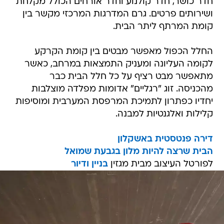
חדר כושר, חדר קולנוע וחדר אורחים הכולל מקלחת
ושירותים פרטים. גרם המדרגות המרכזי מקשר בין
קומת המרתף ליתר הבית.
החלל הכפול מאפשר מבטים בין קומת הקרקע
לקומה העליונה ומעניק התמצאות במרחב, כאשר
מתאפשר מבט רציף על כל חלל הבית כבר
מהכניסה. זוג "רגליים" אדומות מפלדה מוצלבות
יחדיו כפתרון לתמיכת המרפסת המערבית ומוסיפות
קלילות ואלגנטיות למבנה.
דירה פנטסטית באשקלון
הבית שרצה להיות מלון בגבעת שמואל
לפורטל העיצוב מבית מגזין
בניין ודיור