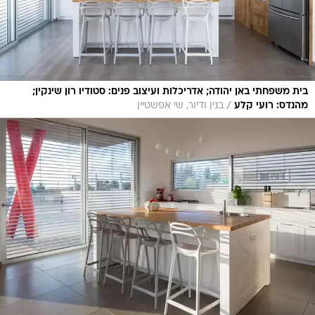
בית משפחתי באן יהודה; אדריכלות ועיצוב פנים: סטודיו רון שינקין;
/
מהנדס: רועי קלע
בנין ודיור, שי אפשטיין