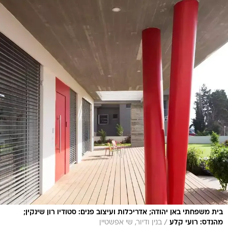
בית משפחתי באן יהודה; אדריכלות ועיצוב פנים: סטודיו רון שינקין;
/
מהנדס: רועי קלע
בנין ודיור, שי אפשטיין