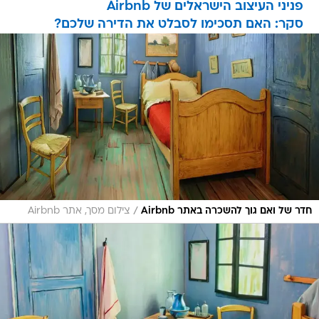
פניני העיצוב הישראלים של Airbnb
סקר: האם תסכימו לסבלט את הדירה שלכם?
/
חדר של ואם גוך להשכרה באתר Airbnb
צילום מסך, אתר Airbnb