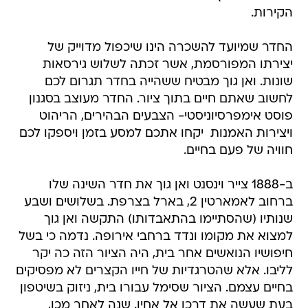
הקירות.
החדר שמיועד להשכרה הינו שיכפול מדוייק של
יצירתו המפורסמת, אשר זכתה לשלוש גירסאות
שונות. ואן גוך מבטיח ששהייה בחדר תגרום לכם
לחשוב שאתם חיים בתוך ציור. החדר מעוצב בסגנון
פוסט אימפרסיוניסטי- הצבעים הבהירים, הריהוט
ויצירות האמנות  יקחו אתכם למסע בזמן ויספקו לכם
חוויה של פעם בחיים.
ב-1888 צייר וינסנט ואן גוך את חדר השינה שלו
ברחוב לאמארטין 2, בארל בצרפת. בשלושים ושבע
שנותיו (שהסתיימו בהתאבדותו) התקשה ואן גוך
למצוא את מקומו ונדד ברחבי אירופה. נדמה כי בשל
חיפושיו הנואשים אחר בית, היה הציור הזה כה יקר
לליבו. אלא שהטרגדיות של חייו הקצרים לא מפסיקים
בחיים עצמם. הציור שסימל עבורו בית, ניזוק בשיטפון
בעת שעשה את דרכו אל אחיו. שנה לאחר מכן,