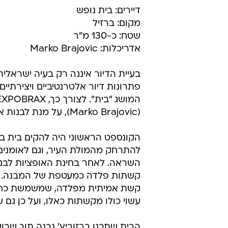
דיירים: בית נופש
מקום: ברזיל
שטח: כ-130 מ"ר
אדריכלות: Marko Brajovic
בעיית הדיור איננה רק בעיה ישראלי
(Marko Brajovic), על מנת לבנות את הבית המיוחד הזה.
הקונספט הראשוני היה להקים בית 
להתרחק מהמולת העיר, וגם לאומני
השראה. לאחר בחינת האופציות לבנייה
קשתות פלדה כמעטפת של המבנה. אי
קשת אמיתית מפלדה, שמשמשת כחלק מ
עשוי כולו מקשתות כאלו, ועל כן גם שמו - 
הבית שתכנן ברזוביץ' נבנה תוך שבוע