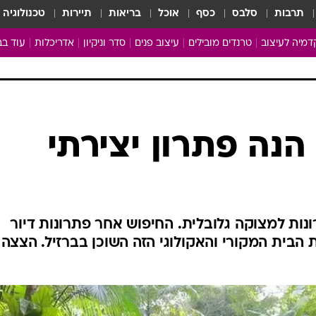
תרבות
סלבס
כסף
אוכל
בריאות
תיירות
טכנולוגיה
מיה לעיצוב
טרנדים מובילים
עיצוב פנים
סדר וניקיון
אדריכלות
עוד בב
מבריקים ונהנים
עיצוב ו
ניחוחות של בית
צרכנות
פותחים שנה נקייה
משפצי
טיפים של ניקיון
כל הכת
הנה פתרון יצירתי
מדריך הניקיון
כתבו לנ
Baby Care
ארכיון 
מכבסים תולים
נות למצוקה גלובלית. החיפוש אחר פתרונות דיור
ת הבית המקורי והאקולוגי הזה השוכן בברזיל. הצצה