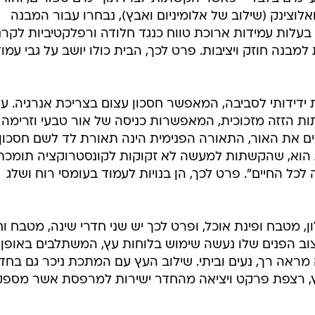
לוצינק (שילוב של אלומיניום ואבץ), נבחרו עבור המבנה
ן בעלות עמידות ארוכת טווח כנגד חלודה ורפלקטיביות לקרנ
מבנה חוזק ויציבות. פרט לכך, הבית כולו יושב על גבי עמו
 ידידותי לסביבה, המאפשר חסכון עצום בצריכת אנרגיה. ע
ות הזזה מזכוכית, המאפשרות כניסה של אור טבעי וזרימה
ים את האור, התאורה הפנימית הינה תאורת לד לשם חסכון
ית הוא, שהקשתות למעשה לא זקוקות לקונסטרוקציה תומכת
ל החיים". פרט לכך, הן בנויות לעמוד בעומסי רוח ושלג
, מטבח ופינת אוכל, ופרט לכך יש שני חדרי שינה, מטבח ו
צוב הפנים שלו נעשה שימוש בלוחות עץ, המשתלבים באופן
ראה רך, נעים וביתי. שילוב העץ עם המתכת ניכר גם בחדר
עץ, רצפת פרקט ויציאה מהחדר ישירות למרפסת אשר מספ