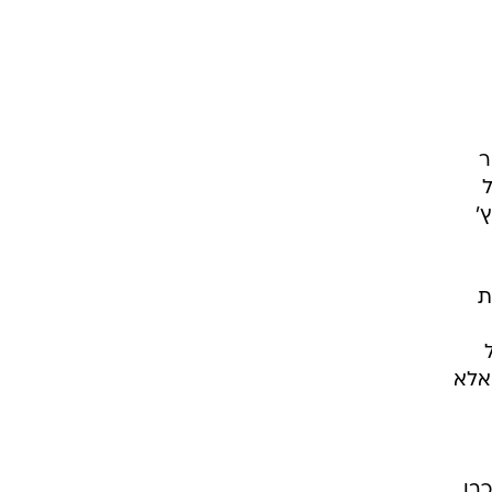
ר
 על
ץ'
ת
אלא
כבו