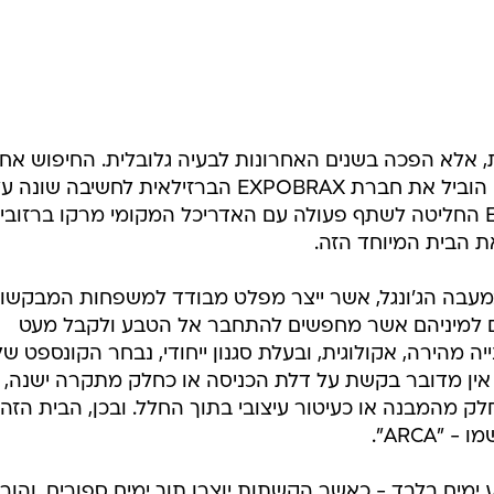
ת, אלא הפכה בשנים האחרונות לבעיה גלובלית. החיפוש אח
פתרונות דיור אלטרנטיביים ויצירתיים הוביל את חברת EXPOBRAX הברזילאית לחשיבה שונה
המושג "בית". לצורך כך, EXPOBRAX החליטה לשתף פעולה עם האדריכל המקומי מרקו ברזובי
במעבה הג'ונגל, אשר ייצר מפלט מבודד למשפחות המבקשו
ם למיניהם אשר מחפשים להתחבר אל הטבע ולקבל מעט
 מהירה, אקולוגית, ובעלת סגנון ייחודי, נבחר הקונספט של
ן מדובר בקשת על דלת הכניסה או כחלק מתקרה ישנה, 
המבנה או כעיטור עיצובי בתוך החלל. ובכן, הבית הזה
"ARCA".
 ימים בלבד - כאשר הקשתות יוצרו תוך ימים ספורים, והור