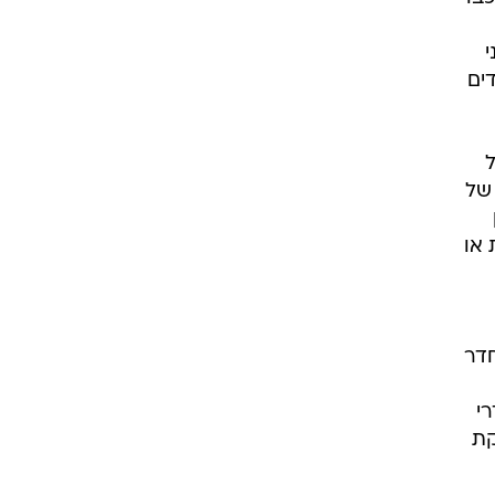
י
דים
ל
 של
 או
חדר
י
קת