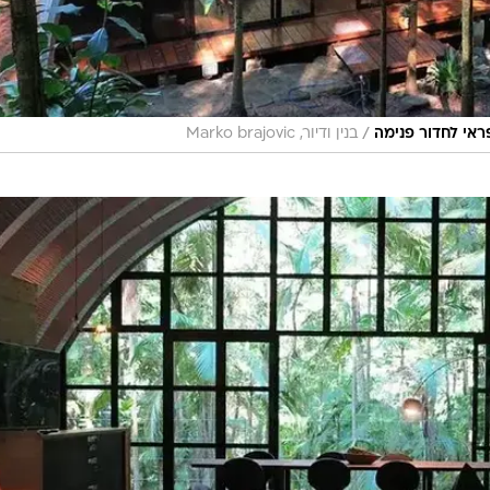
/
ראי לחדור פנימה
בנין ודיור, Marko brajovic