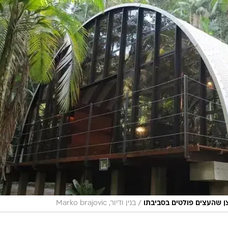
/
ן שהעצים פולטים בסביבתו
בנין ודיור, Marko brajovic