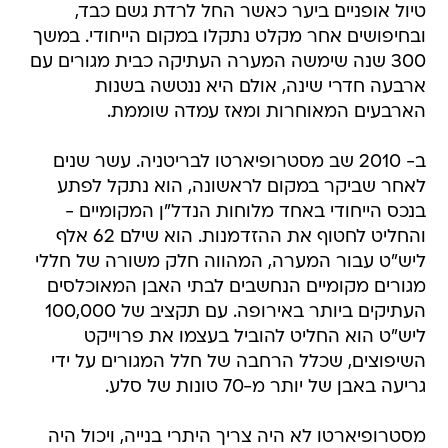
טיול אופניים ביער כאשר החל לרדת גשם כבד,
ובחיפושים אחר מקלט נתקלו במקום הייחודי. במשך
300 שנה שימשה המערה העתיקה כבית מגורים עם
ארבעה חדרי שינה, אולם היא ננטשה בשנות
הארבעים המאוחרות ומאז עמדה שוממת.
ב- 2010 שב מסטרופיארטו לבריטניה. עשר שנים
לאחר שביקר במקום לראשונה, הוא נתקל לפתע
בנכס הייחודי באחד מלוחות הנדל"ן המקומיים -
והחליט לחטוף את ההזדמנות. הוא שילם 62 אלף
ליש"ט עבור המערה, המהווה חלק משורה של חללי
מגורים מקומיים הנחשבים לבתי האבן המאוכלסים
העתיקים ביותר באירופה. עם תקציב של 100,000
ליש"ט הוא החליט להוביל בעצמו את פרוייקט
השיפוצים, שכלל הרחבה של חלל המגורים על ידי
גריעה באבן של יותר מ-70 טונות של סלע.
מסטרופיארטו לא היה צריך היתרי בנייה, ויכול היה