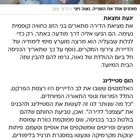
/
מאזנים אחד את השנייה. נאוה ויוני
דרור עינב
יגעת ומצאת
את מציאת הדירה מתארים בני הזוג כחוויה קוסמית
נעימה. הם הגיעו אליה דרך מודעה באתר, רק כדי
לגלות שבעליה הוא מרצה מוערץ מימי לימודיה של
הדיירת. צירוף המקרים, נוסף על כך שתאריך הכניסה
חל ביום ההולדת של נאוה, גרמו להם להבין שזה
הבית המיועד.
הום סטיילינג
האלמנטים ששבו את לב הדיירים היו רצפת הפרקט,
החלל המרווח וגופי התאורה המיוחדים.
"כל מה שנותר לנו זה לעשות את הסטיילינג ולהכניס
את "עצמנו" לדירה". ואכן, טביעת החותם שלהם
בולטת כבר בכניסה, שם ממוקמת כוורת עמוסת
חפצים ופריטים שמשקפים את אופיים וטעמם. פיתות
יצוקות מקרמיקה שנעשו במסגרת תרגיל בלימודים,