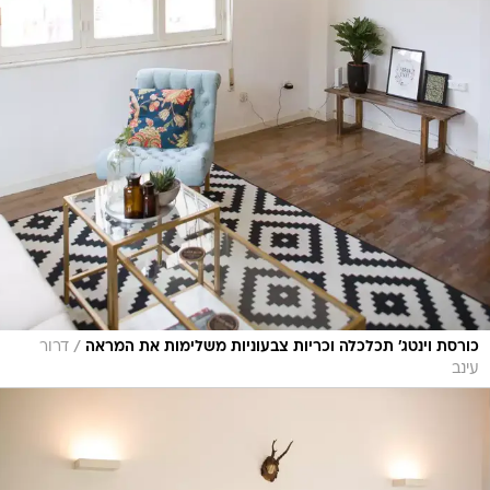
/
כורסת וינטג' תכלכלה וכריות צבעוניות משלימות את המראה
דרור
עינב