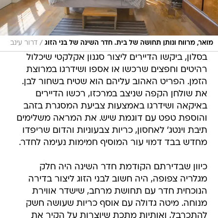
/
מואר, מרווח ונותן תחושה של בית. חדר השינה של בני הזוג
דרור עינב
בסלון, ביקשו הדיירים ליצור סגנון אקלקטי שיכלול
רהיטים וחפצים שרכשו או אספו ושידרגו במרוצת
הזמן. הפריט האהוב עליהם הוא שטיח בשחור לבן.
את שולחן הקפה שניצב במרכזו, רכשו הדיירים
באיקאה ושידרגו באמצעות צביעת המסגרת בזהב
והוספת טפט עם דוגמת שיש. את המראה משלימים
תיבת וינטג' לאחסון, כריות צבעוניות והדום שריפדו
מחדש בבד דמוי עור המוסיף חמימות נעימה לחדר.
כיוון שבדירתם הקודמת חדר השינה היה חלק
מגלריה צפופה, היה חשוב לבני הזוג ליצור בדירה
הנוכחית חדר עם תחושת מרחב, שישדר אווירת
מנוחה. מיטה גדולה עם אוסף כריות שעושה חשק
להתכרבל, ואותיות מתכת שיוצרות על הקיר את