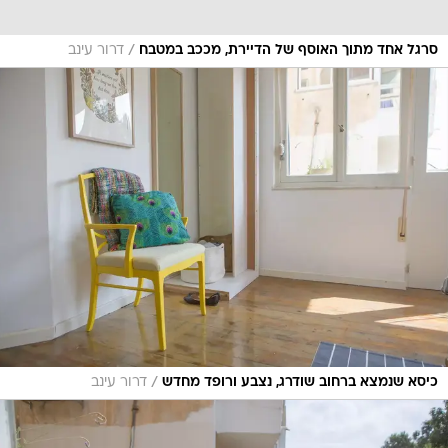
/
סרגל אחד מתוך האוסף של הדיירת, מככב במטבח
דרור עינב
/
כיסא שנמצא ברחוב שודרג, נצבע ורופד מחדש
דרור עינב