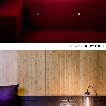
/
מנורת צינורות
יואב גורין