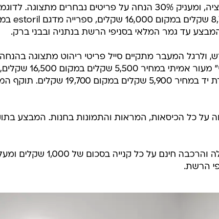
במבצע מיוחד לכבוד החלפת הקולקציה, ומעניק 30% הנחה על פריטים נבחרים מתצוגה. לדוג
שזלונג מדגם casanova במחיר 8,701 שקלים במק
, ולרגל המעבר מתקיים סייל פריטי ריהוט מתצוגה בהנחה
עד 70%. לדוגמה: מיטה וחצי "פלאפי" מעור אמיתי במחיר 5,500 שקלים במקום 16,500 שקלים,
ספריית אפוקסי שחורה בשילוב עבודת יד במחיר 5,900 שקלים במקום 19,700 
ים 25% הנחה על כל הכיסאות, המראות והתמונות בחנות. המבצע בתו
מבצע הובלה והרכבה חינם על כל קנייה בסכום של 1,000 שק