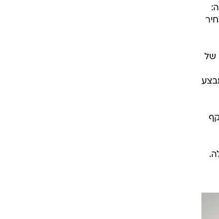
מה:
ום 16,000 שקלים, ספרייה מדגם estoril במחיר
 של
שקלים. תוקף המבצע
קף
לים ומעלה.