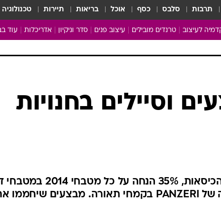
תרבות
סלבס
כסף
אוכל
בריאות
תיירות
טכנולוגיה
מיה לעיצוב
טרנדים מובילים
עיצוב פנים
סדר וניקיון
אדריכלות
עוד בב
מבריקים ונהנים
עיצוב ו
ניחוחות של בית
צרכנות
פותחים שנה נקייה
משפצי
טיפים של ניקיון
כל הכת
ים וסיילים בחנויות
מדריך הניקיון
כתבו לנ
Baby Care
ארכיון 
מכבסים תולים
25% הנחה ב-IDdesign על כל הכיסאות, 35% הנחה על כל מטבחי
ו-25% הנחה על כל גופי התאורה של PANZERI בקמחי תאורה. מבצעים שיחמ