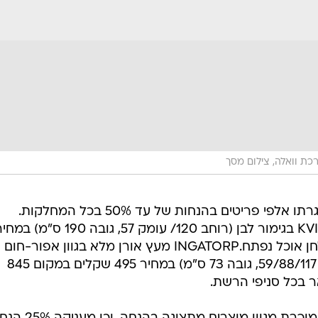
כת וואלה, צילום מסך
סייל החורף המסורתי, במסגרתו אלפי פריטים בהנחות של עד 50% בכל המחלקות.
לדוגמה: ארון שתי דלתות הזזה KVIKNE בגימור לבן (רוחב 120/ עומק 57, גובה 190 ס"מ)
545 שקלים במקום 895 שקלים, שולחן אוכל נפתח.INGATORP מעץ אורן מלא בגוון אפור-חום
הכולל שתי הארכות (רוחב 78, אורך 59/88/117, גובה 73 ס"מ) במחיר 495 שקלים במקום 845