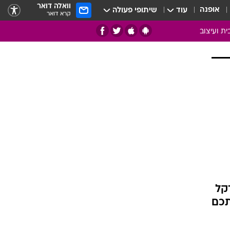
וואלה דואר
אופנה
עוד
שיתופי פעולה
קרא דואר
ית ועיצוב
אמנות
ם
בות
ו
מדורים
צרכנות
חדר משלהם
עשה זאת בעצמך
מוזאיקה
 2014 במטבחי דקל
עבודות נייר
מו אתכם
תיק עבודות
בית חכם