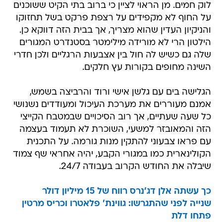
לוק חמים. מן הראוי לציין כי ברוב בתי הקיט ששוכנים
על החוף לא מקפידים על רצפת פרקט בשל תחזוקו
והניקיון העדין שהוא מצריך, אך בבית הזה דווקא כן.
הילטון הרי לא מורידה מילימטר בסטנדרט המגורים
שלה גם כשיש לה חול בין אצבעות הרגליים ולכן חדרי
השינה מחופים בקורות עץ חלקים.
הגלישה בים עם גלשן אישי ורוד והרביצה בשמש,
אמנם מעוררים את מערכת העיכול ומעודדים נשנושי
כל שעה שעתיים, אך רוב הסיכויים שבמטבח הקייצי
הזה והמאובזר למשעי, השוכרת לא תעמוד בעצמה
עם פראו צבעוני להתקין מנות גורמה. על התכנית
הקולינארית כמו במגורי הקבע, יהיה אחראי שף צמוד
שיבלה את החודש הקרוב בעבודה 24/7.
כך עשתה אלן דג'נרס רווח של 15 מיליון דולר
שנייה לפני שהתגרשו: גווינת' פלאטרו וכריס מרטין
פתחו דלת