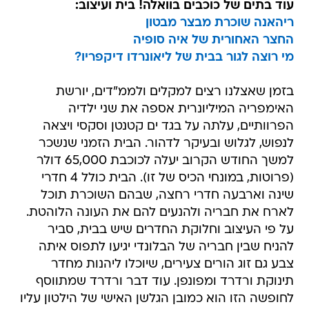
עוד בתים של כוכבים בוואלה! בית ועיצוב:
ריהאנה שוכרת מבצר מבטון
החצר האחורית של איה סופיה
מי רוצה לגור בבית של ליאונרדו דיקפריו?
בזמן שאצלנו רצים למקלים ולממ"דים, יורשת
האימפריה המיליונרית אספה את שני ילדיה
הפרוותיים, עלתה על בגד ים קטנטן וסקסי ויצאה
לנפוש, לגלוש ובעיקר לדהור. הבית הזמני שנשכר
למשך החודש הקרוב יעלה לכוכבת 65,000 דולר
(פרוטות, במונחי הכיס של זו). הבית כולל 4 חדרי
שינה וארבעה חדרי רחצה, שבהם השוכרת תוכל
לארח את חבריה ולהנעים להם את העונה הלוהטת.
על פי העיצוב וחלוקת החדרים שיש בבית, סביר
להניח שבין חבריה של הבלונדי יגיעו לתפוס איתה
צבע גם זוג הורים צעירים, שיוכלו ליהנות מחדר
תינוקת ורדרד ומפונפן. עוד דבר ורדרד שמתווסף
לחופשה הזו הוא כמובן הגלשן האישי של הילטון עליו