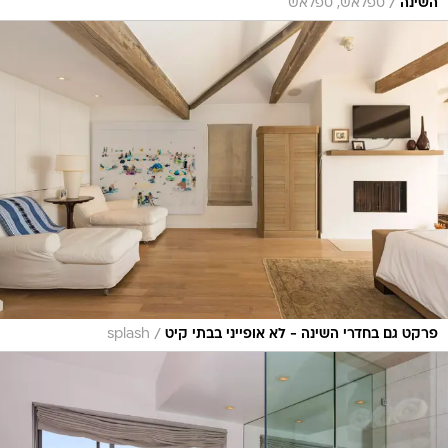
/
השינה
ספלאש, ספלאש
/
פרקט גם בחדרי השינה - לא אופייני בבתי קיט
splash