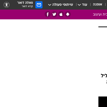
וואלה דואר
אופנה
עוד
שיתופי פעולה
קרא דואר
ית ועיצוב
אמנות
ם
בות
ו
מדורים
צרכנות
חדר משלהם
עשה זאת בעצמך
יל
מוזאיקה
עבודות נייר
תיק עבודות
בית חכם