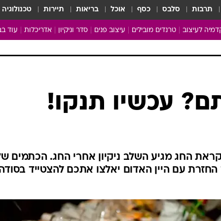
תרבות
סלבס
כסף
אוכל
בריאות
תיירות
טכנולוגיה
מיה לעיצוב
טרנדים מובילים
עיצוב פנים
סדר וניקיון
אדריכלות
עוד בב
מבריקים ונהנים
עיצוב ו
ניחוחות של בית
צרכנות
פותחים שנה נקייה
משפצי
טיפים של ניקיון
כל הכת
ם? עכשיו תנקו!
מדריך הניקיון
כתבו לנ
Baby Care
ארכיון 
מכבסים תולים
קראת החג מגיע השלב ניקיון אחרי החג. הכתמים של
החזרת עם היין האדום יאלצו אתכם להצטייד בסודה