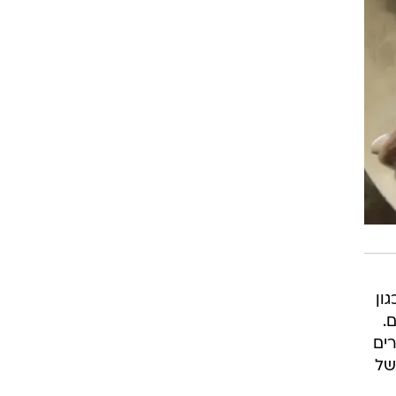
ון
.
ים
של