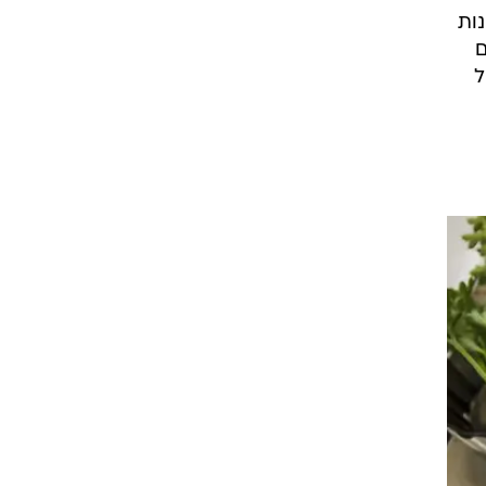
ות
ם
ל