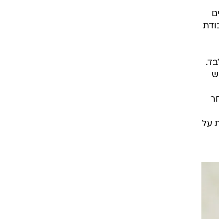
ם
ודת
בד.
ש
חר
 על