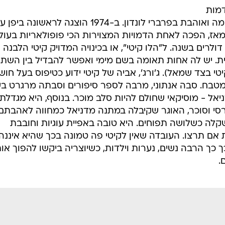
מות
המתוקה הזו. היא נולדה למשפחה חמה ואוהבת בפרברי לונדון. ב-1974 הוצגה לראשונ
עצב יוקו שימיזו לחברת Sanrio ומאז, הפכה לאחת הדמויות המצוירות הכי פופולאריות בעו
לרים בשנה. ל"הלו קיטי", או בכינויה המדויק קיטי הלבנה 
ת. יש לה אחות תאומה בשם מימי ואפשר להבדיל בין השתי
י בצד שמאל). ג'ורג', אביה של קיטי ידוע כטיפוס בעל חוש
טבח. סבה אנתוני, מרבה לספר סיפורים וסבתה מרגרט בעני
דניאל - מוסיקאי שחולם להיות סלב מוכר. בנוסף, היא מגדלת
סי וסוכר, האוגר שקיבלה במתנה מדניאל כמחווה לאהבתם.
קלה כשלושה תפוחים. היא טובה באפיית עוגיות וחובבת
 אם תרצו. העובדה שאין לקיטי פה טמונה בכך שהיא איננה
כך הרבה נשים, נערות וילדות, כשיוצריה ביקשו להפוך או
.