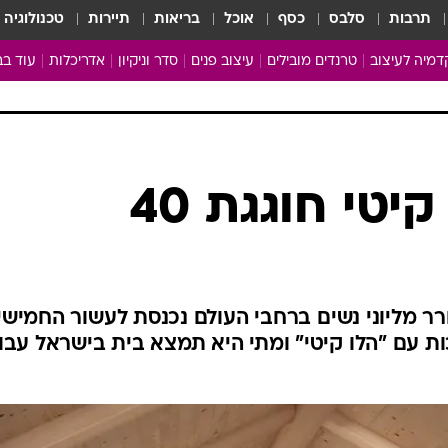
תרבות
סלבס
כסף
אוכל
בריאות
תיירות
טכנולוגיה
מיה לעיצוב
טרנדים מובילים
עיצוב פנים
סדר וניקיון
אדריכלות
עוד בב
מבריקים ונהנים
עיצוב ו
ניחוחות של בית
צרכנות
פותחים שנה נקייה
משפצי
טיפים של ניקיון
כל הכת
יטי חוגגת 40
מדריך הניקיון
כתבו לנ
Baby Care
ארכיון 
מכבסים תולים
 מליוני נשים ברחבי העולם נכנסת לעשור החמישי
ות עם "הלו קיטי" ומתי היא תמצא בית בישראל עבו