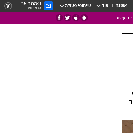
וואלה דואר
אופנה
עוד
שיתופי פעולה
קרא דואר
ית ועיצוב
אמנות
ם
בות
ו
מדורים
צרכנות
חדר משלהם
עשה זאת בעצמך
מוזאיקה
ר
עבודות נייר
תיק עבודות
בית חכם