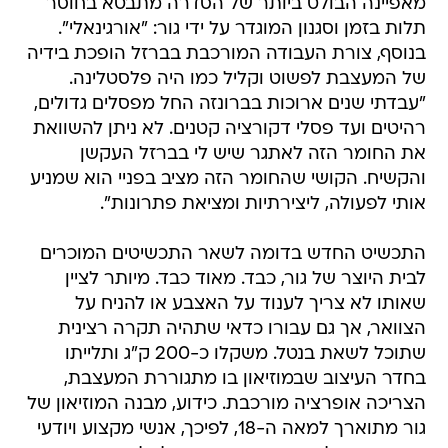
מאפיינה הבולט ביותר של הסדרה מתבטא בחוסר
תלות בזמן וסגנון המוגדר על ידי גור: "אורגינאלי".
בנוסף, צורת העבודה המורכבת בברזל הופכת בידיה
של המעצבת לפשוט וקליל כמו היה פלסטלינה.
"עבדתי שנים ארוכות בברונזה החל מפסלים גדולים,
רהיטים ועד פסלי דקורציה קטנים. לא ניתן להשוואת
את החומר הזה לאתגר שיש לי בברזל העקשן
והקשיח. הקושי שהחומר הזה מציב בפניי הוא שמניע
אותי לפעולה, ליצירתיות ומציאת פתרונות".
התכשיט החדש בדומה לשאר התכשיטים המוכרים
לבית היוצר של גור, כבד. מאוד כבד. מיותר לציין
שאותו לא צריך לענוד על האצבע או להניח על
הצוואר, אך גם עבורו כדאי שתהיה תקרה רצינית
שתוכל לשאת בנטל. משקלו כ-200 ק"ג ותלייתו
בחדר העיצוב שבמוזיאון בו מתגוררת המעצבת,
הצריכה אופרציה מורכבת. כידוע, מבנה המוזיאון של
גור מתוארך למאה ה-18, לפיכך, אנשי מקצוע ויודעי