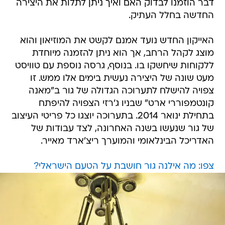
דבר הוזמנו לבדוק האם ואיך ניתן לתלות את היצירה
החדשה בחלל העתיק.
האייקון החדש נועד אמנם לקשט את המוזיאון והוא
מוצג לקהל הרחב, אך הוא ניתן להזמנה מיוחדת
ללקוחות שיחשקו בו. בנוסף, גרסה נוספת עם טוויסט
מעט שונה של היצירה נעשית בימים אלו ממש. זו
צפויה להישלח לתערוכה הגדולה של גור ב"מאנה
קונטמפוררי ארט" שבניו ג'רזי הצפויה להיפתח
בתחילת ינואר 2014. בתערוכה יוצגו כל פריטי העיצוב
של גור שנעשו בשנה האחרונה, לצד עבודות של
האדריכל הבינלאומי והמוערך ריצ'ארד מאייר.
צפו: מה אילנה גור חושבת על הטעם הישראלי?