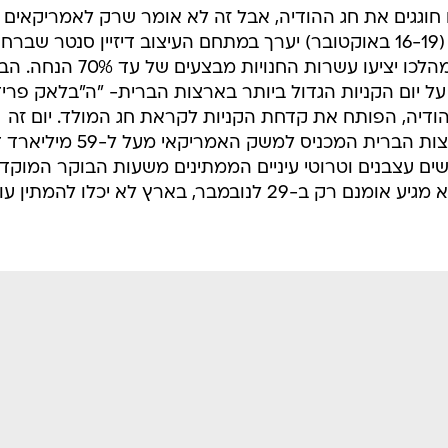
חוגגים את חג ההודיה, אבל זה לא אומר שרק לאמריקאים 
להנות מהנחות. בסוף השבוע הקרוב (16-19 באוקטובר) יערך במתחם העיצוב דיזיין סנטר שבר
לח"י 2 בבני ברק, ה"בלאק וויקנד", במהלכו יציעו עשרות החנויות מ
ל יום הקניות הגדול ביותר בארצות הברית- "ה"בלאק פרידי
הודיה, הפותח את קדחת הקניות לקראת חג המולד. יום זה
נחשב ליום הקניות הגדול ביותר בארצות הברית המכניס למשק האמרי
שים עצבנים וטרוטי עיניים הממתינים משעות הבוקר המוקד
לפתיחת החנויות. בארצות הברית הוא מגיע אומנם רק ב-29 לנובמבר, בארץ לא יכלו להמתין 