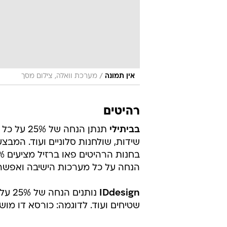
/
אין תמונה
מערכת וואלה, צילום מסך
רהיטים
בביתילי
תנתן הנחה
שידות, שולחנות סלוניים ועוד. המבצע
הנחה על כל מערכות הישיבה ואפשרות ל-12 תש
IDdesign
נותני
שטיחים ועוד. לדוגמה: כורסא דו מושבית מעוצבת תמכר ב