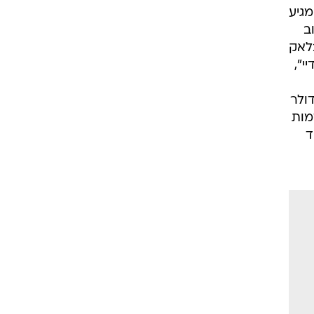
זום אין
מגיע
שונות
חוב
בצעים של עד 70% הנחה. הבלאק
י",
קאי מעל ל-59 מיליארד דולר
מות
עוד