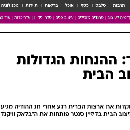
תרבות
סלבס
כסף
אוכל
בריאות
תיירות
טכנולוגיה
מיה לעיצוב
טרנדים מובילים
עיצוב פנים
סדר וניקיון
אדריכלות
עוד בב
מבריקים ונהנים
עיצוב ו
ניחוחות של בית
צרכנות
פותחים שנה נקייה
משפצי
טיפים של ניקיון
כל הכת
: ההנחות הגדולות
מדריך הניקיון
כתבו לנ
וב הבית
Baby Care
ארכיון 
מכבסים תולים
קדות את ארצות הברית רגע אחרי חג ההודיה מגיעו
צוב הבית בדיזיין סנטר פותחות את ה"בלאק וויקנד"