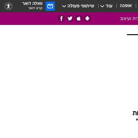
וואלה דואר
אופנה
עוד
שיתופי פעולה
קרא דואר
ית ועיצוב
אמנות
ם
בות
ו
מדורים
צרכנות
חדר משלהם
עשה זאת בעצמך
מוזאיקה
ת
עבודות נייר
תיק עבודות
בית חכם