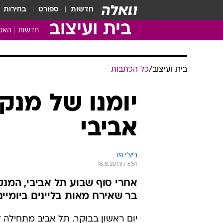
חדשות
ספורט
בחירות
בית ועיצוב
חדשות
האקד
בית ועיצוב
/
כל הכתבות
יומנו של מנק
אביבי
ריצ'י פז
16.8.2013 / 6:51
אחרי סוף שבוע תל אביבי, המנ
בר שאירח מאות בליינים ביומיי
יום ראשון בבוקר. תל אביב מתחילה