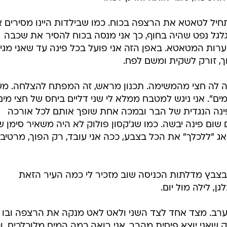
חיל לטאטא את הרצפה בכוח. כמו שבילדות היינו מסירים 
לגל נפט שהיה בחוף, כך אני מנסה בכוח להסיר את שכבה
רות המטאטא. באפן הזה אני פועל בכל פינה עד שאני מגי
, זורק לשקית ומשם לפח.
פה לה חצי מהמשימה. תכנון מראש, זה המפתח להצלחה. מ
מים". אני ניגש למטבח ממלא לי שני דליים ביחס של חצי מים
פינה הנגדית של הבר ובמכה אחת שופך אותם לכל אורכה
ום פינה יבשה. כמו שג'קסון פולוק לא היה משאיר סימן ש
ג "ללכלך" את הכל בצבע, ככה אני עובד, רק הפוך, מרטיב 
צבץ מדלתות הכניסה שוב מזכיר לי כמה העיר הזאת
ן, לילה מול יום.
ערב. מצד אחד לצד השני ולאט לאט מנקה את הרצפה ובו
ק שאני יוצא פיסית מהבר, אני רואה כמה המים מלוכלכים, ו