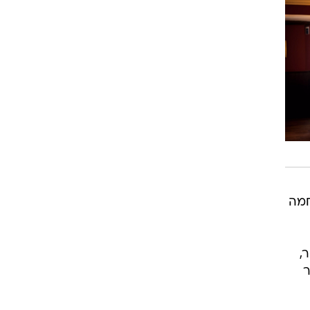
זום אין
שונות
חמה
,
ר