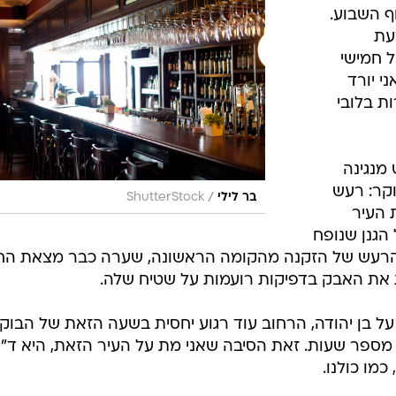
 השבוע.
עת
 חמישי
י יורד
ות בלובי
 מנגינה
קר: רעש
/
בר לילי
ShutterStock
 העיר
הגנן שנופח
ת הרעש של הזקנה מהקומה הראשונה, שערה כבר מצאת ה
ת את האבק בדפיקות רועמות על שטיח שלה.
על בן יהודה, הרחוב עוד רגוע יחסית בשעה הזאת של הבוקר
ספר שעות. זאת הסיבה שאני מת על העיר הזאת, היא ד"
כמו כולנו.