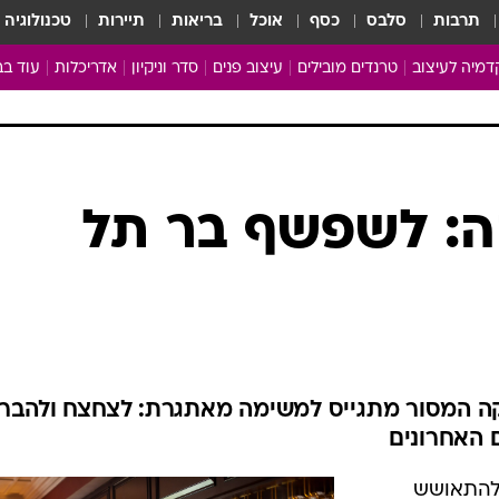
תרבות
סלבס
כסף
אוכל
בריאות
תיירות
טכנולוגיה
מיה לעיצוב
טרנדים מובילים
עיצוב פנים
סדר וניקיון
אדריכלות
עוד בב
מבריקים ונהנים
עיצוב ו
ניחוחות של בית
צרכנות
פותחים שנה נקייה
משפצי
טיפים של ניקיון
כל הכת
ה: לשפשף בר תל
מדריך הניקיון
כתבו לנ
Baby Care
ארכיון 
מכבסים תולים
קה המסור מתגייס למשימה מאתגרת: לצחצח ולהבר
ם האחרונים
 להתאושש