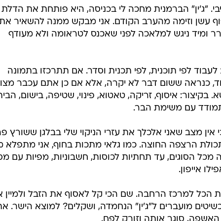
י. "ג'ין" הברמנית מחכה לי בכניסה, היא פותחת את הדלת
פוף עשן וזימה מהערב הקודם. אני מבקש ממנה להשאיר את
ר ומיד ניגש למלאכה לפני שאכנס לטראומה ולא מעודף
לעבוד לפי תוכנית, לפי תכנית וסדר. אם תתרכזו בתמונה
ד, כנראה ששום דבר לא יקרה, אלא אם כן אתם עכבר מצוי
בקיצור: איסוף, זריקה, טאטוא, פינוי, שטיפה, בישום, הבית
תמודד עם משימת הבר.
אין מצב שאני אלכלך את עזרי הניקוי שלי בבלגן ששורץ פה
תכולת הרצפה החוצה. כמו גלאי מתכות בחוף, אני מתפלא 
 מכל הסוגים, עד תחתיות לכוסות, חשבוניות, מפיות עם מס
לו אייפון.
ת הכל למרכז הרחבה. שם הכי קל לאסוף את הזבל ולמיין או
שיטים מועברים ל"ג'ין" הנחמדה, ושקלים? למוצא הישר. את
האשפה, סוגר אותה וזורק לפח.