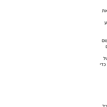
את
ע
שם
ל
כדי
כל