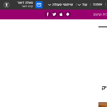
וואלה דואר
אופנה
עוד
שיתופי פעולה
קרא דואר
ית ועיצוב
אמנות
ם
בות
ו
מדורים
צרכנות
חדר משלהם
עשה זאת בעצמך
מוזאיקה
יק
עבודות נייר
תיק עבודות
בית חכם