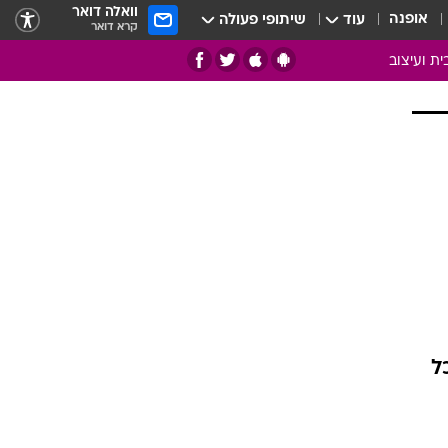
וואלה דואר
אופנה
עוד
שיתופי פעולה
קרא דואר
ית ועיצוב
אמנות
ם
בות
ו
מדורים
צרכנות
חדר משלהם
עשה זאת בעצמך
מוזאיקה
ל
עבודות נייר
תיק עבודות
בית חכם