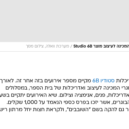
/
לעיצוב מוצר Studio 6B
מערכת וואלה, צילום מסך
יכלות
סטודיו 6B
מקיים מספר אירועים בזה אחר זה. לאורך 
ה יוצגו במקום עבודות של 60 בוגרי המכינה לעיצוב ואדריכלות של בית הספר, במסלולים
אדריכלות, פנים, אנימציה וצילום. שיא האירועים יתקיים בשע
22:00, אז יוכרזו שישה זוכים מכלל הבוגרים, אשר יזכו בפרס כספי הנאמד על 1,000 שקלים.
 גם להקה בשם "השובבים", ולקראת חצות יחל מרתון ריש