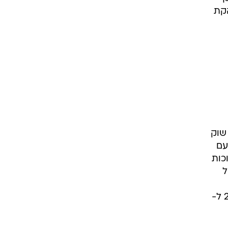
הקת
שוק
עם
כות
ל
מסיבת רחוב. מחירי הפריטים כגון מנורות, אגרטלים, מפות, תמונות וקופסאות אחסון, ינועו בין 20 ל-