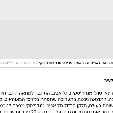
/
כת הקולאז'ים של האמן הפריזאי סרג' מנדגי'סקי
מערכת וואלה, צילום מס
לעיר
סרג' מנדגי'סקי
בתל אביב, התחבר למחאה החברתית
ה. התוצאה ניבטת בתערוכה שתפתח במרכז הבאוהאוס, ב
 עבודות מערים שונות בעולם, חלקן הגדול תל אביב. מנדגי'סקי מפרק לגורמ
צילומים של פינות ואתרים שונים בעיר, גוזר אותן מחדש ומדביק על קנבס ב- 22 עבודות