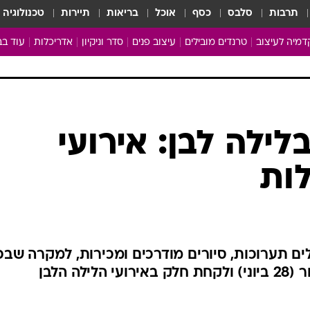
תרבות
סלבס
כסף
אוכל
בריאות
תיירות
טכנולוגיה
מיה לעיצוב
טרנדים מובילים
עיצוב פנים
סדר וניקיון
אדריכלות
עוד בב
מבריקים ונהנים
עיצוב ו
ניחוחות של בית
צרכנות
פותחים שנה נקייה
משפצי
טיפים של ניקיון
כל הכת
לילה לבן: אירועי
מדריך הניקיון
כתבו לנ
לות
Baby Care
ארכיון 
מכבסים תולים
ללים תערוכות, סיורים מודרכים ומכירות, למקרה שבכ
זאת החלטתם לצאת מהבית מחר (28 ביוני) ולקחת חלק באירועי הלילה הלבן