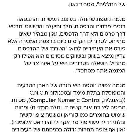
של החללית", מסביר גאון.
מגמה נוספת שהחלה בעיצוב תעשייתי והתבטאה
בגזירי פרחים והדפסים, תלך ותיעלם והקישוט יתבטא
דרך פרטים ולא דרך הדפסים. גאון מבהיר שאינו
מתייחס לטרנדים הקיימים כיום ברצפת המכירה אלא
פורט את העתידיים לבוא: "הטרנד של ההדפסים
עדיין נמצא בשוק ובשווקים מסוימים הוא אפילו רק
מתחיל. השאלה בטרנדים היא על איזה צד של
המגמה אתה מסתכל".
מגמה צפויה נוספת היא חזרה של האבן הטבעית
והמפוסלת בתלת מימד ובטכנולוגיית C.N.C
((באנגלית, Computer Numeric Control), מכונת
חריטה ליצירת אובייקטים דו ותלת ממדיים) ופחות
שימוש בחומרים כמו קוריאן (משטח ציפוי קשיח
ובלתי חדיר עשוי פולימר אקרילי והידראט אלומינה).
גאון אף צופה תחרות גדולה בכניסתם של העיבודים