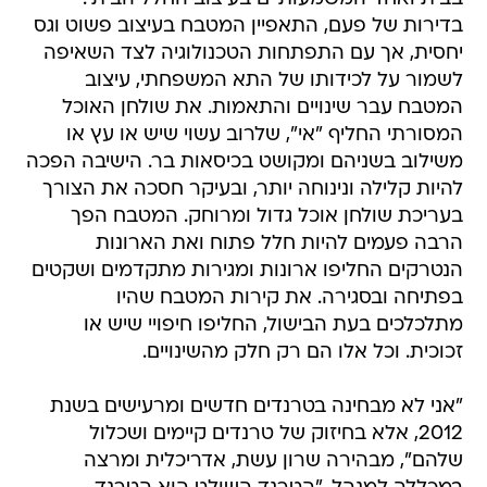
בדירות של פעם, התאפיין המטבח בעיצוב פשוט וגס
יחסית, אך עם התפתחות הטכנולוגיה לצד השאיפה
לשמור על לכידותו של התא המשפחתי, עיצוב
המטבח עבר שינויים והתאמות. את שולחן האוכל
המסורתי החליף "אי", שלרוב עשוי שיש או עץ או
משילוב בשניהם ומקושט בכיסאות בר. הישיבה הפכה
להיות קלילה ונינוחה יותר, ובעיקר חסכה את הצורך
בעריכת שולחן אוכל גדול ומרוחק. המטבח הפך
הרבה פעמים להיות חלל פתוח ואת הארונות
הנטרקים החליפו ארונות ומגירות מתקדמים ושקטים
בפתיחה ובסגירה. את קירות המטבח שהיו
מתלכלכים בעת הבישול, החליפו חיפויי שיש או
זכוכית. וכל אלו הם רק חלק מהשינויים.
"אני לא מבחינה בטרנדים חדשים ומרעישים בשנת
2012, אלא בחיזוק של טרנדים קיימים ושכלול
שלהם", מבהירה שרון עשת, אדריכלית ומרצה