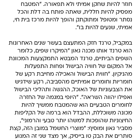
חוזר להיות שחקן אמיתי ולא תפאורה. "המטבח
מפסיק להיות חללית, שאתה פותח בה דלת והכל
נסתר ומטופל ומתוקתק והופך להיות מרכז בית חי,
אמיתי, שנעים להיות בו".
במקביל, טרנד חזק המתעצם בעשר שנים האחרונות
הוא טרנד אותו מכנה גאון "המיקרו שפים, כלומר
השפים הביתיים, טרנד המבטא התמקצעות המכוונת
אל המקום של חוויה הבישול ופחות התפעלות
מהניקיון. "חווית הבישול והאכילה מחייבת רקע של
חומריות וחומרים אמיתיים מהסביבה, רקע שידגיש
את הצבעוניות של האוכל, ההגשה ותהליכי הבישול
ואפילו יהווה השראה". "היופי במגמה של החזרה
לחומרים הטבעיים הוא שהמטבח ממשיך להיות
מכונה משוכללת, ההבדל הוא ברמה של הקליפות
החיצוניות שהופכות למשהו יותר טבעי והרמוני",
מסביר גאון ומוסיף: "מוצרי החשמל במובן הזה, קצת
סותרים את הבק טו בייסיק, אך מצד שני זה המנוע