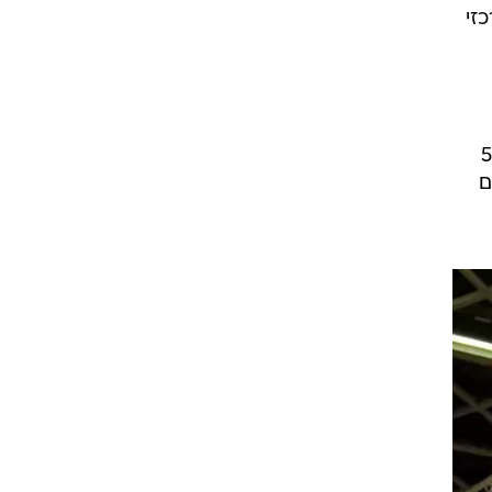
זום אין
זי
שונות
"שאברב", הינו הדגם הנמכר ביותר בעולם. שואב האבק המוגדל מתנשא לגובה של שתי קומות (5
 פעם