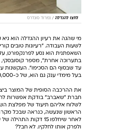
/
לחצו להגדלה
נמרוד סונדרס
מי שהגה את רעיון ההגדלה הוא גיא
לשעות העבודה. "רעיונות טובים קורי
השאפתנית הוא נסע לפרנקפורט, על 
בתערוכה אחרת", מספר קוסובסקי, "נ
עד שבסוף הם הסכימו". העקשנות ע
בעל מימדי ענק גם הוא, של כ-10,000 יורו, הפנטזיה הלילית הפכה למציאות.
את ההרכבה הסופית של המוצר ביצע
חברת "שאברב" בודקת אפשרות להזמי
לשלוח אליהם תיעוד של מפלצת השאי
הראשון שנעשה, כנראה שבכל מקרה ה
לאחר שיחלפו 15 דקות ה
ולפרק אותו לחלקיו. לא חבל?