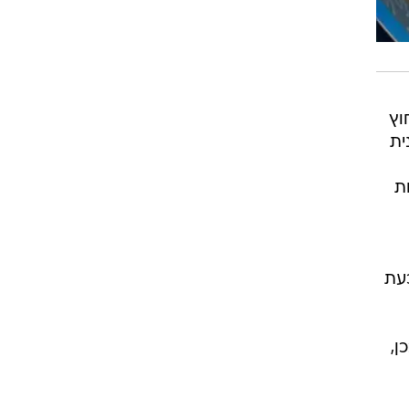
וץ
ית
ת
עת
ן,