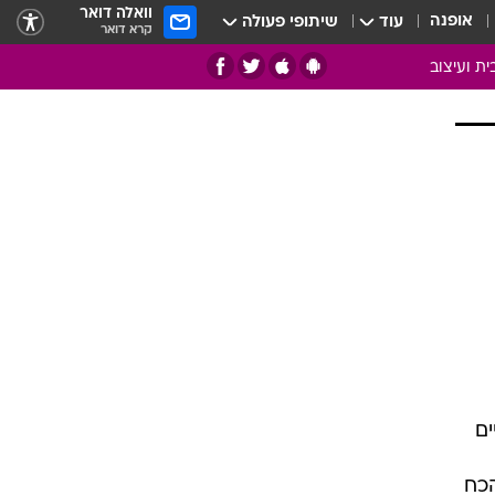
וואלה דואר
אופנה
עוד
שיתופי פעולה
קרא דואר
ית ועיצוב
אמנות
ם
בות
ו
מדורים
צרכנות
חדר משלהם
עשה זאת בעצמך
מוזאיקה
עבודות נייר
ים
תיק עבודות
בית חכם
הכח