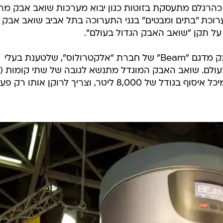
הרגלם מתעסקת בזוטות כגון יבוא מערכות שואב אבק מרכ
רוכת "בתים ומבטים" בגני התערוכה בתל אביב שואב אבק
 על תקן "שואב האבק הגדול בעולם".
הדגם הנבחר לפרויקט הוא שואב אבק מדגם "Beam" של חברת "אלקטרולוס", שלטענת בעלי
מטר), בעל 4 מנועים, 9 כוחות סוס ומיכל איסוף בגודל של 8,000 ליטר, וצריך לרוקן אותו רק