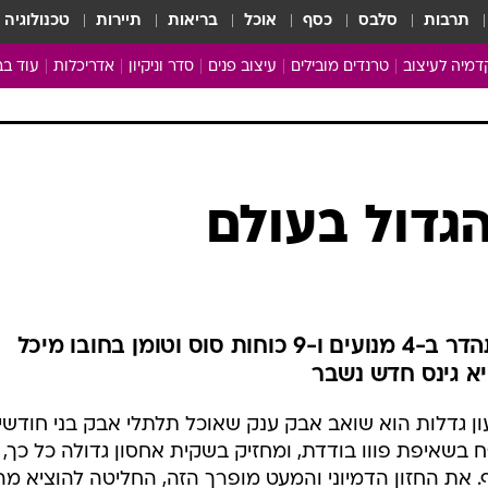
תרבות
סלבס
כסף
אוכל
בריאות
תיירות
טכנולוגיה
מיה לעיצוב
טרנדים מובילים
עיצוב פנים
סדר וניקיון
אדריכלות
עוד בב
מבריקים ונהנים
עיצוב ו
ניחוחות של בית
צרכנות
פותחים שנה נקייה
משפצי
טיפים של ניקיון
כל הכת
גדול בעולם
מדריך הניקיון
כתבו לנ
Baby Care
ארכיון 
מכבסים תולים
הוא מתנשא לגובה 2 קומות, מתהדר ב-4 מנועים ו-9 כוחות סוס וטומן בחובו מיכל
ן גדלות הוא שואב אבק ענק שאוכל תלתלי אבק בני חודשי
 בשאיפת פווו בודדת, ומחזיק בשקית אחסון גדולה כל כך,
 את החזון הדמיוני והמעט מופרך הזה, החליטה להוציא מ