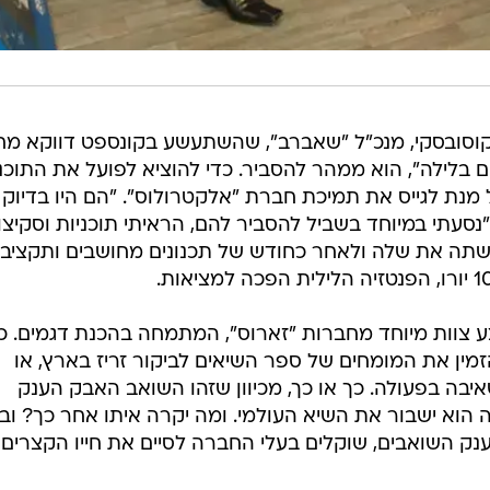
 קוסובסקי, מנכ"ל "שאברב", שהשתעשע בקונספט דווקא מח
ם בלילה", הוא ממהר להסביר. כדי להוציא לפועל את התוכנ
מנת לגייס את תמיכת חברת "אלקטרולוס". "הם היו בדיוק
סעתי במיוחד בשביל להסביר להם, הראיתי תוכניות וסקיצו
שתה את שלה ולאחר כחודש של תכנונים מחושבים ותקציב
 צוות מיוחד מחברות "זארוס", המתמחה בהכנת דגמים. כ
ן את המומחים של ספר השיאים לביקור זריז בארץ, או
בה בפעולה. כך או כך, מכיוון שזהו השואב האבק הענק
וא ישבור את השיא העולמי. ומה יקרה איתו אחר כך? ובכ
תהילה של ענק השואבים, שוקלים בעלי החברה לסיים את חייו הקצרים