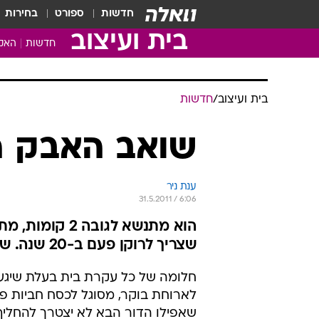
חדשות
ספורט
בחירות
בית ועיצוב
חדשות
האקד
בית ועיצוב
/
חדשות
שואב האבק ה
ענת ניר
31.5.2011 / 6:06
שצריך לרוקן פעם ב-20 שנה. שיא גינס חדש נשבר
חלומה של כל עקרת בית בעלת שיגעו
לארוחת בוקר, מסוגל לכסח חביות פח
שאפילו הדור הבא לא יצטרך להחליף.