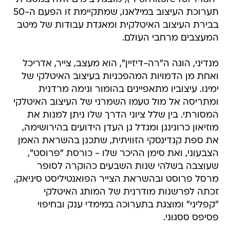
תערוכת העיצוב במילאנו, שמתקיימת זו הפעם ה-50
בבירת העיצוב האיטלקית ומאגדת עבודות של מיטב
המעצבים מרחבי העולם.
מנדיני, הוגה ה"רה-דיזיין", הוא מעצב, צייר, אדריכל
ואחת מן הדמויות המהפכניות בעיצוב האיטלקי של
ימינו. עיצוביו מתאפיינים בהומור ונימה מרדנית
ומתריסה אל מול טעמו השמרני של העיצוב האיטלקי
המסורתי. בין שלל ציוני הדרך שלו ניתן למנות את
מוזיאון כרונינגן ומגדל גן העדן הידועים בהירושימה,
את ספת קנדינסקי הזוויתית, שתכנן בהשראת האמן
הצבעוני, ואת סימן ההיכר שלו - כורסת "פרוסט",
שעוצבה בשלהי שנות השבעים כהוקרה לסופר
מרסל פרוסט ובהשראת הצייר הפואנטיליסט סיניאק,
זכתה לפרשנות מודרנית של המותג האיטלקי
"קפליני" ומוצגת בתערוכה במימדי ענק ובחיפוי
פסיפס ססגוני.