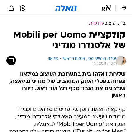
בית ועיצוב
/
חדשות
קולקציית Mobili per Uomo
של אלסנדרו מנדיני
אפרת בראשי מפן, 
אפרת בראשי - מילאנו 
14.4.2011 / 13:49
שליחת וואלה! בית בתערוכת העיצוב במילאנו
צפתה בפסלי הענק המוזהבים של מנדיני וביזאצה,
שמציגים את הגבר מכף רגל ועד ראש. דיווח
ראשון
קולקציה יוצאת דופן של פריטים מרהיבים וכבירי
מימדים שעיצב המעצב האיטלקי אלסנדרו מנדיני,
הנקראת "Mobili per Uomo" (באנגלית
"Furniture for Man"), מוצגת בימים אלה במסגרת