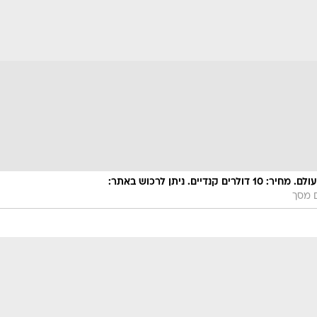
נייר טואלט אובמה - לחרבן על האיש החזק בעולם. מחיר: 10 דולרים קנדיים. ניתן לרכוש באתר:
ם מסך