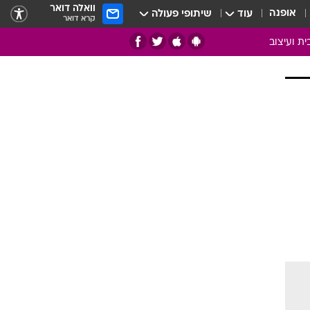
וואלה דואר
אופנה
עוד
שיתופי פעולה
קרא דואר
ית ועיצוב
אמנות
ם
בות
ו
מדורים
צרכנות
חדר משלהם
עשה זאת בעצמך
מוזאיקה
עבודות נייר
תיק עבודות
בית חכם