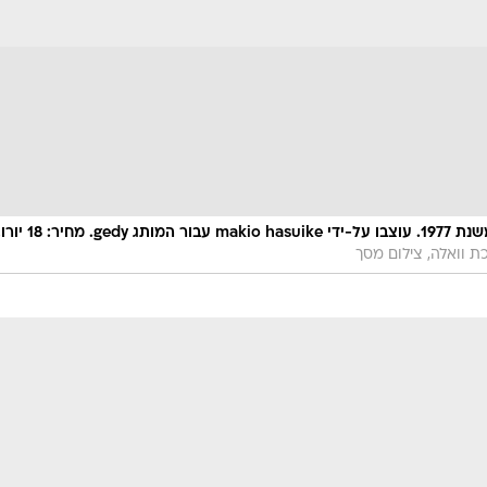
"Cucciolo" מברשות אסלה בעיצוב קלאסי משנת 1977. עוצבו על-ידי makio hasuike עבור המותג gedy. מחי
 וואלה, צילום מסך