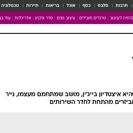
תרבות
סלבס
כסף
אוכל
בריאות
תיירות
טכנולוגיה
מיה לעיצוב
טרנדים מובילים
עיצוב פנים
סדר וניקיון
אדריכלות
עוד בב
מבריקים ונהנים
עיצוב ו
ניחוחות של בית
צרכנות
פותחים שנה נקייה
משפצי
טיפים של ניקיון
כל הכת
מדריך הניקיון
כתבו לנ
Baby Care
ארכיון 
מכבסים תולים
יא איצטדיון בייג'ין, מושב שמתחמם מעצמו, נייר
אביזרים מהתחת לחדר השירותים