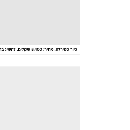
כיור ספירלה. מחיר: 8,400 שקלים. להשיג ברשת אלוני ברחבי הארץ