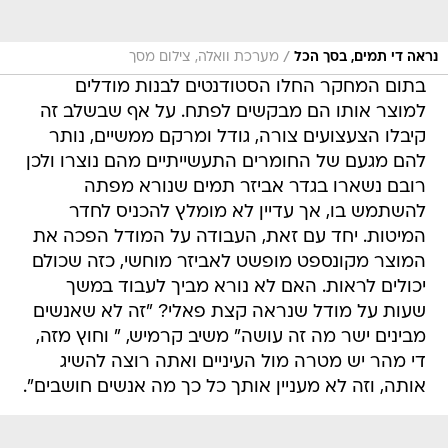
/
נראה די תמים, בסך הכל
מערכת וואלה, צילום מסך
בתום המחקר החלו הסטודנטים לבנות מודלים
למוצר אותו הם מבקשים לפתח. על אף שבשלב זה
קיבלו הצעצועים צורה, גודל ומרקם ממשיים, נותר
להם מגעם של החומרים התעשייתיים מהם נוצרו ולכן
רובם נשארו בגדר אביזר תמים שנורא מפתה
להשתמש בו, אך עדיין לא מומלץ להכניס לחדר
המיטות. יחד עם זאת, העבודה על המודל הפכה את
המוצר מקונספט מופשט לאביזר מוחשי, כזה שכולם
יכולים לראות. האם לא נורא מביך לעבוד במשך
שעות על מודל שנראה קצת פאלי? "זה לא שאנשים
מבינים ישר מה זה עושה" משיב קרמיש, " וחוץ מזה,
די מהר יש מטרה מול העיניים ואתה רוצה להשיג
אותה, וזה לא מעניין אותך כל כך מה אנשים חושבים".