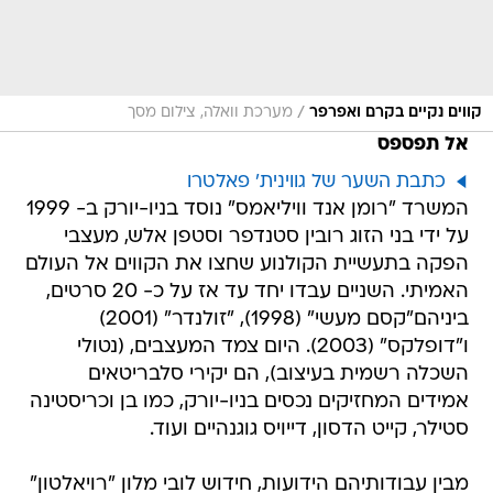
/
קווים נקיים בקרם ואפרפר
מערכת וואלה, צילום מסך
אל תפספס
כתבת השער של גווינית' פאלטרו
המשרד "רומן אנד וויליאמס" נוסד בניו-יורק ב- 1999
על ידי בני הזוג רובין סטנדפר וסטפן אלש, מעצבי
הפקה בתעשיית הקולנוע שחצו את הקווים אל העולם
האמיתי. השניים עבדו יחד עד אז על כ- 20 סרטים,
ביניהם"קסם מעשי" (1998), "זולנדר" (2001)
ו"דופלקס" (2003). היום צמד המעצבים, (נטולי
השכלה רשמית בעיצוב), הם יקירי סלבריטאים
אמידים המחזיקים נכסים בניו-יורק, כמו בן וכריסטינה
סטילר, קייט הדסון, דייויס גוגנהיים ועוד.
מבין עבודותיהם הידועות, חידוש לובי מלון "רויאלטון"