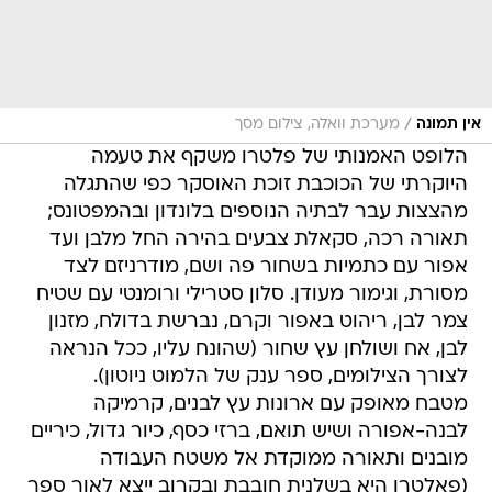
/
אין תמונה
מערכת וואלה, צילום מסך
הלופט האמנותי של פלטרו משקף את טעמה
היוקרתי של הכוכבת זוכת האוסקר כפי שהתגלה
מהצצות עבר לבתיה הנוספים בלונדון ובהמפטונס;
תאורה רכה, סקאלת צבעים בהירה החל מלבן ועד
אפור עם כתמיות בשחור פה ושם, מודרניזם לצד
מסורת, וגימור מעודן. סלון סטרילי ורומנטי עם שטיח
צמר לבן, ריהוט באפור וקרם, נברשת בדולח, מזנון
לבן, אח ושולחן עץ שחור (שהונח עליו, ככל הנראה
לצורך הצילומים, ספר ענק של הלמוט ניוטון).
מטבח מאופק עם ארונות עץ לבנים, קרמיקה
לבנה-אפורה ושיש תואם, ברזי כסף, כיור גדול, כיריים
מובנים ותאורה ממוקדת אל משטח העבודה
(פאלטרו היא בשלנית חובבת ובקרוב ייצא לאור ספר