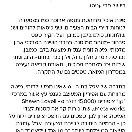
בישול פרי עטה).
פינת אוכל מרוהטת בספה ארוכה כמו במסעדה
לנוחות דיירי הבית הצעירים, שני כיסאות להורים ושני
שולחנות, כולם בלבן כמובן, ועל הקיר טפט
פרחוני-מוזהב ממוסגר. בחדר השינה המרכזי ארון
מלכותי, מיטה זוגית ענקית מוצעת בלבן כמובן,
נברשת רטרו, חלון גדול, וילון כבד בחום-זהוב, שתי
שידות צד במתכת וזכוכית, ותאורת קריאה נעימה.
במסדרון המואר, טפטים גם על התקרה.
בחדרה של אפל בת ה- 6 שאינו ממש ילדותי, מיטה
מרווחת עם אפיריון המעוצב כענפי עץ אשר במרכזו
"קן" ציפורים (15,000 דולר מ- Shawn Lovell
Metalworks), שתי נורות קריאה קטנות לצדי
המיטה, ארון לבן, טפטים עם הדפסי ציפורים ולוח על
כן - הרמיזה היחידה לדיירת הצעירה. אבל עבודת
העיצוב המוצלחת ביותר "רומן אנד וויליאמס" כאן