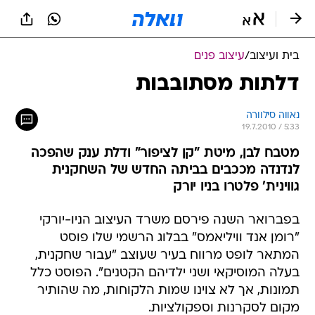
בית ועיצוב
/
עיצוב פנים
דלתות מסתובבות
נאווה סילוורה
19.7.2010 / 5:33
מטבח לבן, מיטת "קן לציפור" ודלת ענק שהפכה
לנדנדה מככבים בביתה החדש של השחקנית
גווינית' פלטרו בניו יורק
בפברואר השנה פירסם משרד העיצוב הניו-יורקי
"רומן אנד וויליאמס" בבלוג הרשמי שלו פוסט
המתאר לופט מרווח בעיר שעוצב "עבור שחקנית,
בעלה המוסיקאי ושני ילדיהם הקטנים". הפוסט כלל
תמונות, אך לא צוינו שמות הלקוחות, מה שהותיר
מקום לסקרנות וספקולציות.