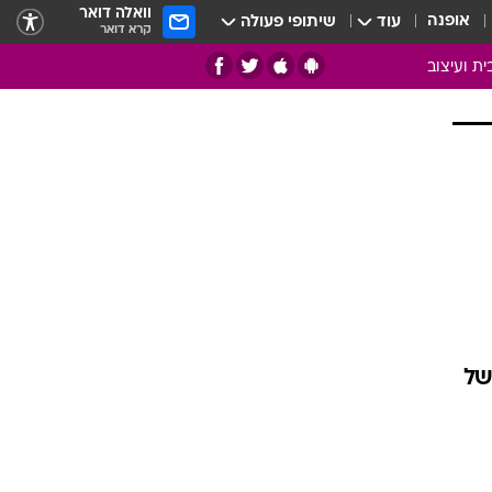
וואלה דואר
אופנה
עוד
שיתופי פעולה
קרא דואר
ית ועיצוב
אמנות
ם
בות
ו
מדורים
צרכנות
חדר משלהם
עשה זאת בעצמך
מוזאיקה
של
עבודות נייר
תיק עבודות
בית חכם