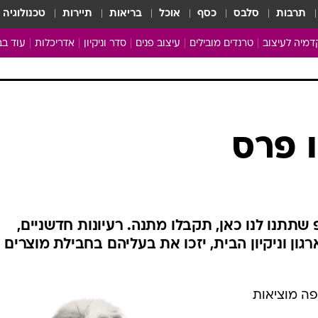
תרבות
סלבס
כסף
אוכל
בריאות
תיירות
טכנולוגיה
מיה לעיצוב
טרנדים מובילים
עיצוב פנים
סדר וניקיון
אדריכלות
עוד בב
מבריקים ונהנים
עיצוב ו
ניחוחות של בית
צרכנות
פותחים שנה נקייה
משפצי
טיפים של ניקיון
כל הכת
ו פרס
מדריך הניקיון
כתבו לנ
Baby Care
ארכיון 
מכבסים תולים
תתנו לנו כאן, תקבלו מתנה. רעיונות חדשניים,
ון וניקיון הבית, יזכו את בעליהם בחבילת מוצרים 
ה מוציאות