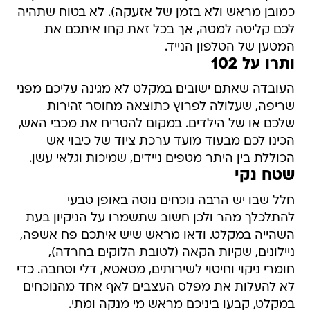
כמובן מראש ולא בזמן של אזעקה). לא בטוח שתהיה
לכם קליטה למטה, אך בכל זאת קחו איתכם את
המטען של הטלפון הנייד. ‬
ותרו על 102
העובדה שאתם ישובים במקלט לא מגינה עליכם מפני
שריפה, שעלולה לפרוץ כתוצאה מחוסר זהירות
שלכם או של הילדים. במקום להטריח את מכבי האש,
הכינו לכם מבעוד מועד ערכת ציוד של כיבוי אש
הכוללת בין היתר מטפים ניידים, שמיכות וגלאי עשן.
שטח נקי
חלל שבו יש הרבה נוכחים נוטה באופן טבעי
להתלכלך מהר ולכן חשוב שתשמרו על הניקיון בעת
השהייה במקלט‮. ‬ודאו מראש שיש איתכם פח אשפה,
ניילונים, שקיות הקאה (לטובת הלוקים בחרדה),
חומרי ניקוי וחיטוי לשירותים, ‬מטאטא‮, ‬דלי וסחבה‮.‬ כדי
לא להעלות את מפלס העצבים לאף אחד מהנוכחים
במקלט, קבעו ביניכם מראש מי מנקה ומתי.