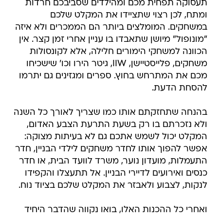
תעסוקה‮ תפחית מכם ומהילדים שסביבכם חרדות
ומתח,‮ ‬לכן רצוי שתציידו את המקלט שלכם
במשחקים. המומלצים ביותר הם הממכרים ולא איזה
"מונופול" מיושן שתאבדו בו עניין אחרי זמן קצר. אין
הכוונה למשחקי הימורים חלילה, אלא לקונסולות
משחקים, פלייסטיישן, WII‬, גיטר הירו וכו' שישכיחו
מכם את המתרחש בחוץ. ספרים‮ ומגזינים גם יתרמו
להסחת הדעת.
בהנחה שתחזקתם אותו כמו שצריך לאורך כל השנה
ולא נזכרתם בו רק בשעת התרעת הצבע האדום,
המקלט יכול לשמש אתכם גם לא בעיתות מצוקה:
אפשר להפוך אותו לחדר משחקים לילדי הבניין‮, חדר
התעמלות‮, ‬מועדון נוער‮, ‬משרד לוועד הבית, או ‬חדר
כנסים ואירועים לדיירי הבניין. אל תתעצלו והקפידו
לנקות, לצבוע ולאבזר את המקלט שלכם בציוד נוח.
ואחרי כל ההכנות האלו, בואו נקווה שהדבר היחיד