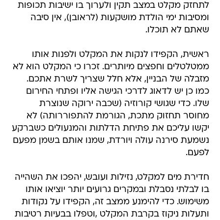
לתחזק מקלט במצב תקין ולערוך בו ישיבות תכופות
ומסיבות ימי הולדת מושקעות (לראובן), אין סיבה
שאתם לא תוכלו.
ראשית, הקפידו לנקות את המקלט ולפנות אותו
ממטלטלים וחפצים מיותרים‮. זכרו כי המקלט הוא לא
מזבלה של הבניין, אלא חלל שצריך לשרת אתכם.
כמו כן‬ יש לדאוג לדרכי הגישה אליו ופתחי החירום
שלו‮.‬ כדי שגושי קורוזיה (שכבה ירוקה שנוצרת
מחוסר תחזוק מתכת, הגורמת להתפוררותה) לא
יקשו עליכם את פתיחת הדלתות והמנעולים כשברקע
נשמעת סירנה עולה ויורדת, שמנו אותם בשמן מפעם
לפעם.
חדירת מים למקלט, נזילות ועובש, יהפכו את השהייה
בו לבלתי נסבלת ובמקרים גרועים יותר יוציאו אותו
משימוש. כדי להימנע ממצב זה, הקפידו על נקודות
ותעלות ניקוז בקרבת המקלט ,וטפלו בבעיות רטיבות