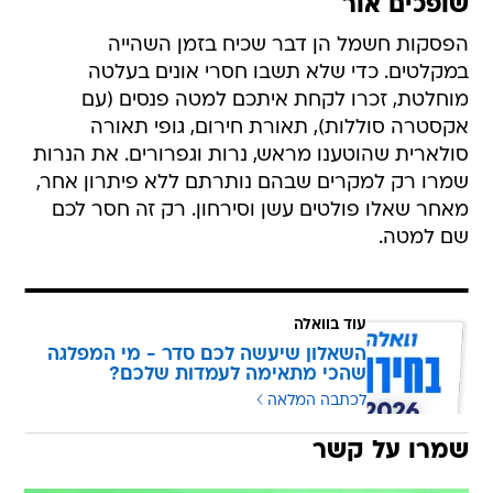
שופכים אור
הפסקות חשמל הן דבר שכיח בזמן השהייה
במקלטים‮. כדי שלא תשבו חסרי אונים בעלטה
מוחלטת, ‬זכרו לקחת איתכם למטה פנסים (עם
אקסטרה סוללות), ‬תאורת חירום, גופי תאורה
סולארית שהוטענו מראש, נרות וגפרורים‮. את הנרות
שמרו רק למקרים שבהם נותרתם ללא פיתרון אחר,
מאחר שאלו פולטים עשן וסירחון‮. רק זה חסר לכם
שם למטה. ‬
עוד בוואלה
השאלון שיעשה לכם סדר - מי המפלגה
שהכי מתאימה לעמדות שלכם?
לכתבה המלאה
שמרו על קשר