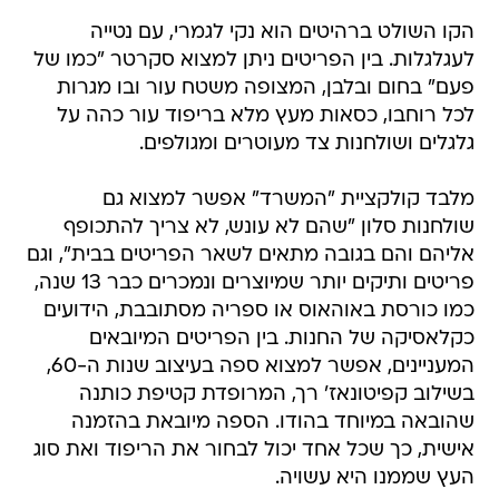
הקו השולט ברהיטים הוא נקי לגמרי, עם נטייה
לעגלגלות. בין הפריטים ניתן למצוא סקרטר "כמו של
פעם" בחום ובלבן, המצופה משטח עור ובו מגרות
לכל רוחבו, כסאות מעץ מלא בריפוד עור כהה על
גלגלים ושולחנות צד מעוטרים ומגולפים.
מלבד קולקציית "המשרד" אפשר למצוא גם
שולחנות סלון "שהם לא עונש, לא צריך להתכופף
אליהם והם בגובה מתאים לשאר הפריטים בבית", וגם
פריטים ותיקים יותר שמיוצרים ונמכרים כבר 13 שנה,
כמו כורסת באוהאוס או ספריה מסתובבת, הידועים
כקלאסיקה של החנות. בין הפריטים המיובאים
המעניינים, אפשר למצוא ספה בעיצוב שנות ה-60,
בשילוב קפיטונאז' רך, המרופדת קטיפת כותנה
שהובאה במיוחד בהודו. הספה מיובאת בהזמנה
אישית, כך שכל אחד יכול לבחור את הריפוד ואת סוג
העץ שממנו היא עשויה.